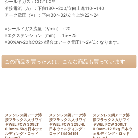
シールドガス：CO2100％
溶接電流（A）：下向180〜200/立向上進110〜140
アーク電圧（V）：下向30〜32/立向上進22〜24
※シールドガス流量（ℓ/min）：20
※エクステンション（mm）：15〜25
※80%Ar+20%CO2の場合はアーク電圧1〜2V低くなります。
この商品を買った人は、こんな商品も買っています
ステンレス鋼アーク溶
ステンレス鋼アーク溶
ステンレス鋼アーク溶
接フラックス入りワイ
接フラックス入りワイ
接フラックス入りワイ
ヤWEL FCW 309LT
ヤWEL FCW 329J4L
ヤWEL FCW 309LT
0.9mm-5kg 日本ウェ
日本ウェルディング・
0.9mm-12.5kg 日本ウ
ルディング・ロッド
ロッド
[
440419
]
ェルディング・ロッド