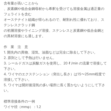
含有量が高いことから
、炭素鋼や低合金鋼母材から希釈を受けても溶接金属は適正量の
フェライトを含む
オーステナイト組織が得られるので、耐割れ性に優れており、ス
テンレスクラッド鋼
の初層溶接やライニング溶接、ステンレスと炭素鋼や低合金鋼と
の異材溶接にも適します。
作 業 注 意
1. 開先内の異物、湿気、油脂などは完全に除去して下さい。
2. 原則として予熱は行いません。
3. シールドガスは炭酸ガスを使用し、20 ℓ /min の流量で溶接して
下さい。
4. ワイヤのエクステンション（突出し長さ）は15〜25mm程度で
溶接して下さい。
5. ワイヤは開封後湿気の多い場所に長く置かないようにして下さ
い。
標準溶接条件の一例
ワイヤ径（mmφ）：1.2