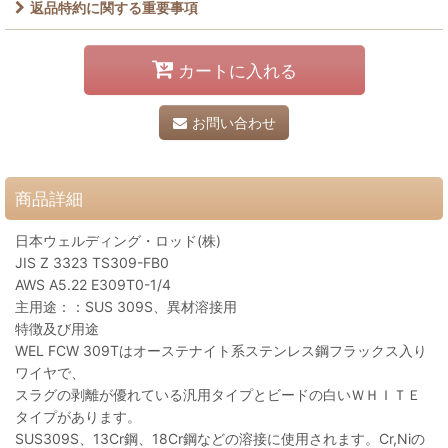
返品特約に関する重要事項
カートに入れる
お問い合わせ
商品詳細
日本ウェルディング・ロッド(株)
JIS Z 3323 TS309-FB0
AWS A5.22 E309T0-1/4
主用途：：SUS 309S、異材溶接用
特徴及び用途
WEL FCW 309Tはオーステナイト系ステンレス鋼フラックス入り
ワイヤで、
スラグの剥離が優れている汎用タイプとビードの白いＷＨＩＴＥ
タイプがあります。
SUS309S、13Cr鋼、18Cr鋼などの溶接に使用されます。Cr,Niの