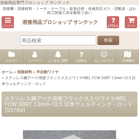
溶接用品専門プロショップ サンテック
溶接機・溶接材料・トーチ・ケーブル・延長仕様・各種高圧ガス・切断器・ほか
鉄工関連工具全般取り扱い
溶接用品プロショップ サンテック
メニュー
お問合せ
カート
検索
カテゴリ
マイページ
よくあるご質問
お問合せ
おしらせブログ
ご利用案内
ホーム
>
溶接材料
>
半自動ワイヤ
>
ステンレス鋼アーク溶接フラックス入りワイヤWEL FCW 309T 1.2mm-12.5 日
本ウェルディング・ロッド
ステンレス鋼アーク溶接フラックス入りワイヤWEL
FCW 309T 1.2mm-12.5 日本ウェルディング・ロッド
[
55789
]