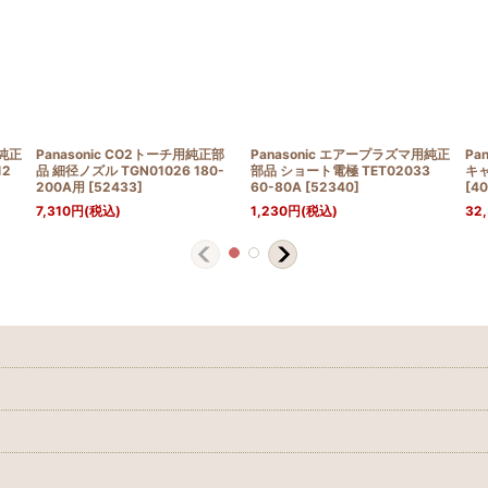
用純正
Panasonic CO2トーチ用純正部
Panasonic エアープラズマ用純正
Pa
12
品 細径ノズル TGN01026 180-
部品 ショート電極 TET02033
キャ
200A用
[
52433
]
60-80A
[
52340
]
[
40
7,310
円
(税込)
1,230
円
(税込)
32