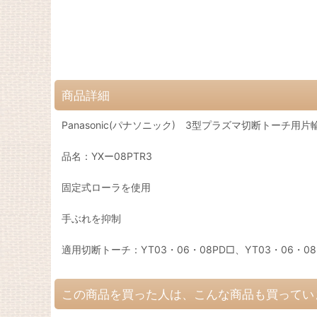
商品詳細
Panasonic(パナソニック) 3型プラズマ切断トーチ用
品名：YXー08PTR3
固定式ローラを使用
手ぶれを抑制
適用切断トーチ：YT03・06・08PD□、YT03・06・08PE
この商品を買った人は、こんな商品も買ってい