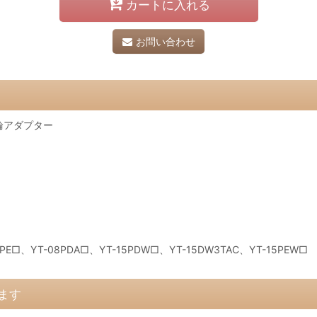
カートに入れる
お問い合わせ
片輪アダプター
□、YT-08PDA□、YT-15PDW□、YT-15DW3TAC、YT-15PEW□
ます