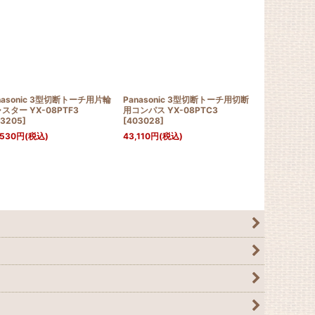
nasonic 3型切断トーチ用片輪
Panasonic 3型切断トーチ用切断
Panasoni
スター YX-08PTF3
用コンパス YX-08PTC3
用小円コンパス 
3205
]
[
403028
]
[
403206
]
,530
円
(税込)
43,110
円
(税込)
23,380
円
(税