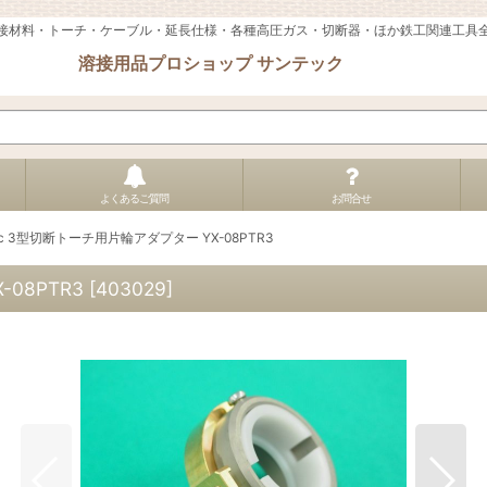
接材料・トーチ・ケーブル・延長仕様・各種高圧ガス・切断器・ほか鉄工関連工具
溶接用品プロショップ サンテック
よくあるご質問
お問合せ
nic 3型切断トーチ用片輪アダプター YX-08PTR3
-08PTR3
[
403029
]