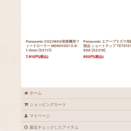
Panasonic CO2/MAG溶接機用フ
Panasonic エアープラズマ
ィードローラー MDR01001 0.8-
部品 ショートチップ TET015
1.0mm
[
52117
]
80A
[
52319
]
7,910
円
(税込)
950
円
(税込)
ホーム
ショッピングカート
マイページ
最近チェックしたアイテム