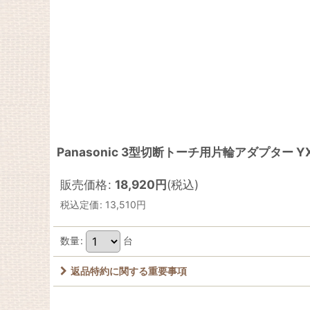
Panasonic 3型切断トーチ用片輪アダプター YX
販売価格
:
18,920
円
(税込)
税込定価
:
13,510
円
数量
:
台
返品特約に関する重要事項