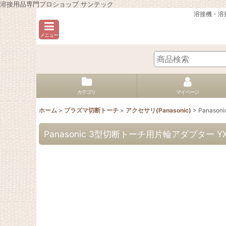
溶接用品専門プロショップ サンテック
溶接機・溶
メニュー
カテゴリ
マイページ
ホーム
>
プラズマ切断トーチ
>
アクセサリ(Panasonic)
>
Panaso
Panasonic 3型切断トーチ用片輪アダプター YX