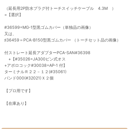
（延長用2P防水プラグ付トーチスイッチケーブル 4.3M ）
=【選択】
#36599=MG-1型黒ゴムカバー（単独品の画像）
又は、
♯36459＝PCA-B150型黒ゴムカバー （トーチセット品の画像）
付ストレート延長アダプターPCA-SAN#36398
+【#35026=JA300ピン式オス
+アポロコック#30038=AP-1 付】
ターミナルＲ２２－１２(#35061)
バンド000(#32021)Ｘ２個
【プロ用です】
【在庫あり】