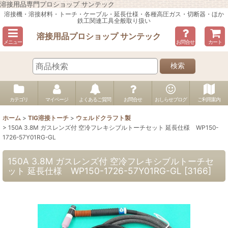
溶接用品専門プロショップ サンテック
溶接機・溶接材料・トーチ・ケーブル・延長仕様・各種高圧ガス・切断器・ほか
鉄工関連工具全般取り扱い
溶接用品プロショップ サンテック
メニュー
お問合せ
カート
検索
カテゴリ
マイページ
よくあるご質問
お問合せ
おしらせブログ
ご利用案内
ホーム
>
TIG溶接トーチ
>
ウェルドクラフト製
>
150A 3.8M ガスレンズ付 空冷フレキシブルトーチセット 延長仕様 WP150-
1726-57Y01RG-GL
150A 3.8M ガスレンズ付 空冷フレキシブルトーチセ
ット 延長仕様 WP150-1726-57Y01RG-GL
[
3166
]