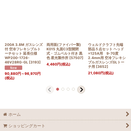
200A 3.8M ガスレンズ
両用面(ファイバー製)
ウェルドクラフト先端
付 空冷フレキシブルト
K015 丸面C3型開閉
部品５点セット ヘッド
ーチセット 延長仕様
式・ゴムベルト付き 黒
=125A用 9-70度
WP200-1726-
色 星光製作所
[
57507
]
2.4mm用 空冷フレキシ
46V28RG-GL
[
3193
]
ブルガスレンズGLトー
4,460
円
(税込)
チ用
[
3652
]
21,080
円
(税込)
90,880
円
～96,970
円
(税込)
ホーム
ショッピングカート