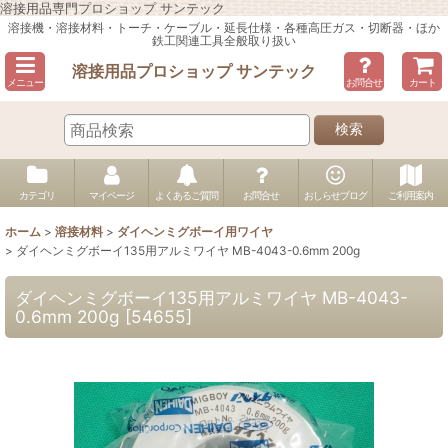
溶接用品専門プロショップ サンテック
溶接機・溶接材料・トーチ・ケーブル・延長仕様・各種高圧ガス・切断器・ほか
鉄工関連工具全般取り扱い
溶接用品プロショップ サンテック
メニュー
お問合せ
カート
検索
カテゴリ
マイページ
よくあるご質問
お問合せ
おしらせブログ
ご利用案内
ホーム
>
溶接材料
>
ダイヘンミグボーイ用ワイヤ
>
ダイヘンミグボーイ135用アルミワイヤ MB-4043-0.6mm 200g
ダイヘンミグボーイ135用アルミワイヤ MB-4043-
0.6mm 200g
[
54655
]