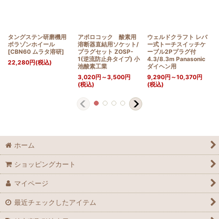
タングステン研磨機用
アポロコック 酸素用
ウェルドクラフト レバ
ボラゾンホイール
溶断器直結用ソケット/
ー式トーチスイッチケ
[
CBN60 ムラタ溶研
]
プラグセット ZOSP-
ーブル2Pプラグ付
1(逆流防止弁タイプ) 小
4.3/8.3m Panasonic
22,280
円
(税込)
池酸素工業
ダイヘン用
3,020
円
～3,500
円
9,290
円
～10,370
円
(税込)
(税込)
ホーム
ショッピングカート
マイページ
最近チェックしたアイテム