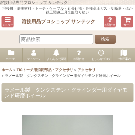
溶接用品専門プロショップ サンテック
溶接機・溶接材料・トーチ・ケーブル・延長仕様・各種高圧ガス・切断器・ほか
鉄工関連工具全般取り扱い
溶接用品プロショップ サンテック
メニュー
お問合せ
カート
検索
カテゴリ
マイページ
よくあるご質問
お問合せ
おしらせブログ
ご利用案内
ホーム
>
TIGトーチ用消耗部品・アクセサリ
>
アクセサリ
>
ラメール製 タングステン・グラインダー用ダイヤモンド研磨ホイール
ラメール製 タングステン・グラインダー用ダイヤモ
ンド研磨ホイール