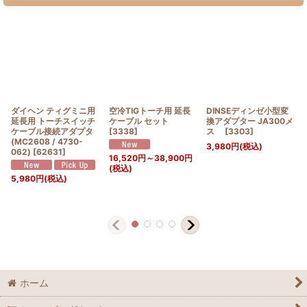
ダイヘン ティグミニ用
空冷TIGトーチ用 延長
DINSEディンゼ小型変
延長用 トーチスイッチ
ケーブル セット
換アダプター JA300メ
ケーブル接続アダプタ
[
3338
]
ス
[
3303
]
(MC2608 / 4730-
3,980
円
(税込)
062)
[
62631
]
16,520
円
～38,900
円
(税込)
5,980
円
(税込)
ホーム