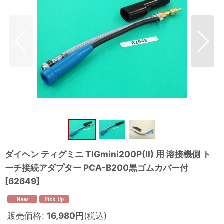
ダイヘン ティグミニ TIGmini200P(II) 用 溶接機側 ト
ーチ接続アダプター PCA-B200黒ゴムカバー付
[
62649
]
販売価格
:
16,980
円
(税込)