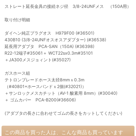
ストレート延長金具の接続ネジ径 3/8-24UNFメス （150A用）
取り付け明細
ダイヘン純正プラグオス H979F00 (#36501)
430B10 (3/8-24UNFオスオスアダプター) (#36538)
延長用アダプタ PCA-SAN（150A) (#36398)
R22-12端子#35061＋ WCT22sx0.3m#35101
＋JA300メスジョィント(#35027)
ガスホース組
テトロンブレードホース太径8mmｘ0.3m
（#40801+ホースバンドｘ2個(#32021)）
＋サンロックメスカチット（AV-1 酸素用 8mm）(#30040)
＋ ゴムカバー PCA-B200(#36606)
(アダプタの長さに合わせてゴムの長さをカットしてください)
この商品を買った人は、こんな商品も買っています