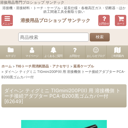
溶接用品専門プロショップ サンテック
溶接機・溶接材料・トーチ・ケーブル・延長仕様・各種高圧ガス・切断器・ほか
鉄工関連工具全般取り扱い
溶接用品プロショップ サンテック
メニュー
お問合せ
カート
検索
カテゴリ
マイページ
よくあるご質問
お問合せ
おしらせブログ
ご利用案内
ホーム
>
TIGトーチ用消耗部品・アクセサリ
>
延長ケーブル
>
ダイヘン ティグミニ TIGmini200P(II) 用 溶接機側 トーチ接続アダプター PCA-
B200黒ゴムカバー付
ダイヘン ティグミニ TIGmini200P(II) 用 溶接機側 ト
ーチ接続アダプター PCA-B200黒ゴムカバー付
[
62649
]