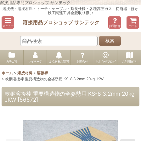
溶接用品専門プロショップ サンテック
溶接機・溶接材料・トーチ・ケーブル・延長仕様・各種高圧ガス・切断器・ほか
鉄工関連工具全般取り扱い
溶接用品プロショップ サンテック
メニュー
お問合せ
カート
検索
カテゴリ
マイページ
よくあるご質問
お問合せ
おしらせブログ
ご利用案内
ホーム
>
溶接材料
>
溶接棒
>
軟鋼溶接棒 重要構造物の全姿勢用 KS-8 3.2mm 20kg JKW
軟鋼溶接棒 重要構造物の全姿勢用 KS-8 3.2mm 20kg
JKW
[
56572
]