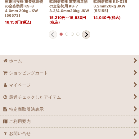
軟鋼溶接棒 重要構造物
軟鋼溶接棒 重要構造物
軟鋼溶接棒 KS-03R
の全姿勢用 KS-8
の全姿勢用 KS-7
3.2mm20kg JKW
4.0mm 20kg JKW
3.2/4.0mm20kg JKW
[
55155
]
[
56573
]
15,210
円
～15,980
円
14,040
円
(税込)
16,150
円
(税込)
(税込)
ホーム
ショッピングカート
マイページ
最近チェックしたアイテム
特定商取引法表示
ご利用案内
お問い合せ