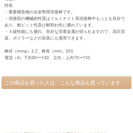
特長
・重要構造物の全姿勢用溶接棒です。
・溶接部の機械的性質はイルミナイト系溶接棒中もっとも良好で
あり、耐ピット性及び耐割れ性に優れています。
・Ｘ線性能にも優れ、良好な溶着金属が得られますので、高圧容
器、ボイラーなどの容器にも適用できます。
棒径（mmφ）3.2、棒長（mm）350
電流（A）下向80〜130、立向・上向70〜110
この商品を買った人は、こんな商品も買っています