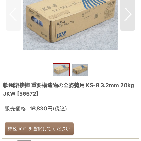
軟鋼溶接棒 重要構造物の全姿勢用 KS-8 3.2mm 20kg
JKW
[
56572
]
販売価格
:
16,830
円
(税込)
棒径:mm
を選択してください