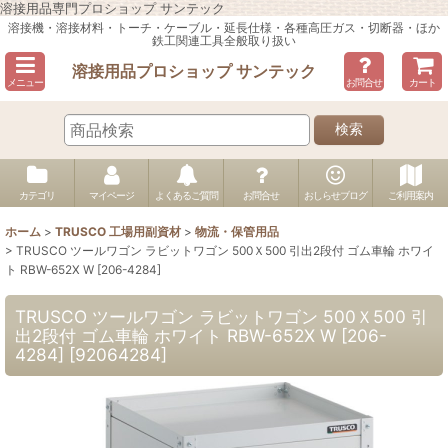
溶接用品専門プロショップ サンテック
溶接機・溶接材料・トーチ・ケーブル・延長仕様・各種高圧ガス・切断器・ほか
鉄工関連工具全般取り扱い
溶接用品プロショップ サンテック
メニュー
お問合せ
カート
検索
カテゴリ
マイページ
よくあるご質問
お問合せ
おしらせブログ
ご利用案内
ホーム
>
TRUSCO 工場用副資材
>
物流・保管用品
>
TRUSCO ツールワゴン ラビットワゴン 500Ｘ500 引出2段付 ゴム車輪 ホワイ
ト RBW-652X W [206-4284]
TRUSCO ツールワゴン ラビットワゴン 500Ｘ500 引
出2段付 ゴム車輪 ホワイト RBW-652X W [206-
4284]
[
92064284
]