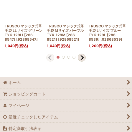
TRUSCO マジック式革
TRUSCO マジック式革
TRUSCO マジック式革
手袋 LLサイズ グリーン
手袋 Mサイズ パープル
手袋 Lサイズ ブルー
TYK-129LL[286-
TYK-129M [286-
TYK-129L [286-
8547]
[
92868547
]
8521]
[
92868521
]
8539]
[
92868539
]
1,040
円
(税込)
1,040
円
(税込)
1,200
円
(税込)
ホーム
ショッピングカート
マイページ
最近チェックしたアイテム
特定商取引法表示