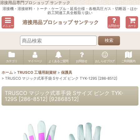
溶接用品専門プロショップ サンテック
溶接機・溶接材料・トーチ・ケーブル・延長仕様・各種高圧ガス・切断器・ほか
鉄工関連工具全般取り扱い
溶接用品プロショップ サンテック
メニュー
お問合せ
カート
検索
カテゴリ
マイページ
よくあるご質問
お問合せ
おしらせブログ
ご利用案内
ホーム
>
TRUSCO 工場用副資材
>
保護具
>
TRUSCO マジック式革手袋 Sサイズ ピンク TYK-129S [286-8512]
TRUSCO マジック式革手袋 Sサイズ ピンク TYK-
129S [286-8512]
[
92868512
]