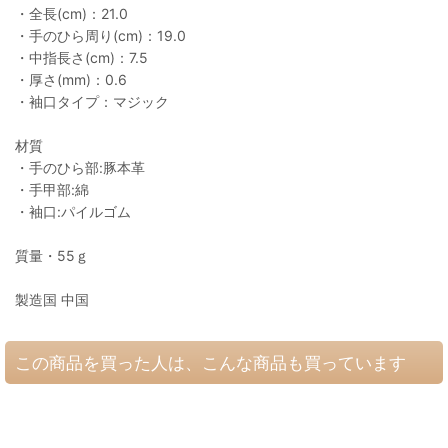
・全長(cm)：21.0
・手のひら周り(cm)：19.0
・中指長さ(cm)：7.5
・厚さ(mm)：0.6
・袖口タイプ：マジック
材質
・手のひら部:豚本革
・手甲部:綿
・袖口:パイルゴム
質量・55ｇ
製造国 中国
この商品を買った人は、こんな商品も買っています