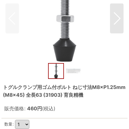
トグルクランプ用ゴム付ボルト ねじ寸法M8×P1.25mm
(M8×45) 全長63 (31903) 育良精機
販売価格
:
460
円
(税込)
数量
: