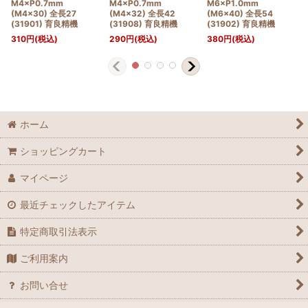
M4×P0.7mm
M4×P0.7mm
M6×P1.0mm
(M4×30) 全長27
(M4×32) 全長42
(M6×40) 全長54
(31901) 育良精機
(31908) 育良精機
(31902) 育良精機
310
円
(税込)
290
円
(税込)
380
円
(税込)
ホーム
ショッピングカート
マイページ
最近チェックしたアイテム
特定商取引法表示
ご利用案内
お問い合せ