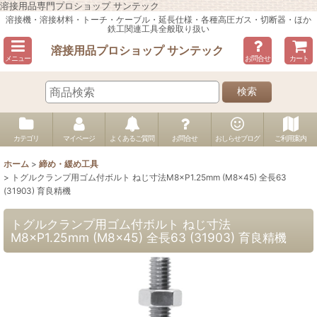
溶接用品専門プロショップ サンテック
溶接機・溶接材料・トーチ・ケーブル・延長仕様・各種高圧ガス・切断器・ほか
鉄工関連工具全般取り扱い
溶接用品プロショップ サンテック
メニュー
お問合せ
カート
検索
カテゴリ
マイページ
よくあるご質問
お問合せ
おしらせブログ
ご利用案内
ホーム
>
締め・緩め工具
>
トグルクランプ用ゴム付ボルト ねじ寸法M8×P1.25mm (M8×45) 全長63
(31903) 育良精機
トグルクランプ用ゴム付ボルト ねじ寸法
M8×P1.25mm (M8×45) 全長63 (31903) 育良精機