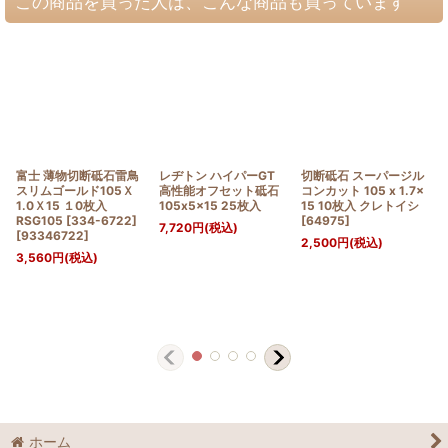
この商品を買った人は、こんな商品も買っています
富士 薄物切断砥石雷鳥
レヂトン ハイパーGT
切断砥石 スーパージル
スリムゴールド105Ｘ
高性能オフセット砥石
コンカット 105 x 1.7x
1.0Ｘ15 １0枚入
105x5x15 25枚入
15 10枚入 クレトイシ
RSG105 [334-6722]
[
64975
]
7,720
円
(税込)
[
93346722
]
2,500
円
(税込)
3,560
円
(税込)
ホーム