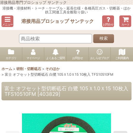
溶接用品専門プロショップ サンテック
溶接機・溶接材料・トーチ・ケーブル・延長仕様・各種高圧ガス・切断器・ほか
鉄工関連工具全般取り扱い
溶接用品プロショップ サンテック
メニュー
お問合せ
カート
検索
カテゴリ
マイページ
よくあるご質問
お問合せ
おしらせブログ
ご利用案内
ホーム
>
研削・切断砥石
>
そのほか
>
富士 オフセット型切断砥石 白鷺 105Ｘ1.0Ｘ15 10枚入 TFS10510FM
富士 オフセット型切断砥石 白鷺 105Ｘ1.0Ｘ15 10枚入
TFS10510FM
[
403829
]