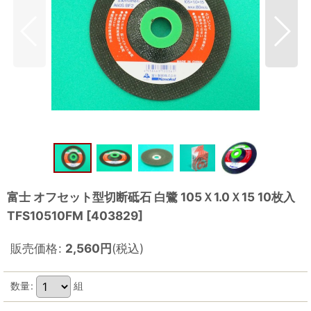
富士 オフセット型切断砥石 白鷺 105Ｘ1.0Ｘ15 10枚入
TFS10510FM
[
403829
]
販売価格
:
2,560
円
(税込)
数量
:
組