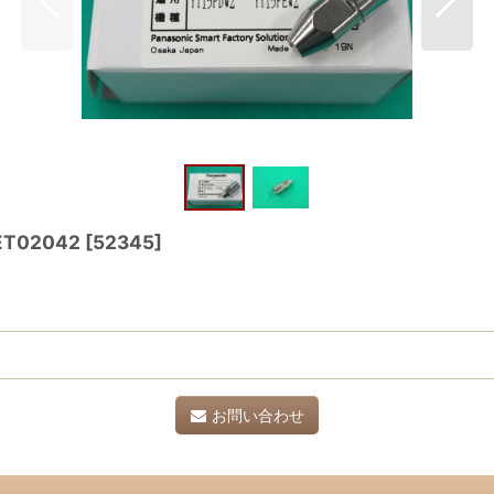
ET02042
[
52345
]
お問い合わせ