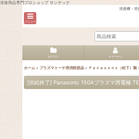
溶接用品専門プロショップ サンテック
溶接機・溶
メニュー
カテゴリ
マイページ
ホーム
>
プラズマトーチ用消耗部品
>
Ｐａｎａｓｏｎｃ（松下）製
[供給終了] Panasonic 150Aプラズマ用電極 TE