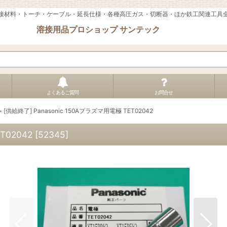
接材料・トーチ・ケーブル・延長仕様・各種高圧ガス・切断器・ほか鉄工関連工具
溶接用品プロショップ サンテック
よくあるご質問
お問合せ
>
[供給終了] Panasonic 150Aプラズマ用電極 TET02042
T02042
[
52345
]