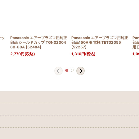
チッ
Panasonic エアープラズマ用純正
Panasonic エアープラズマ用純正
Pa
部品 シールドカップ TGN02004
部品150A用 電極 TET02055
部品
60-80A
[
52484
]
[
52257
]
用
[
2,770
円
(税込)
1,310
円
(税込)
1,0