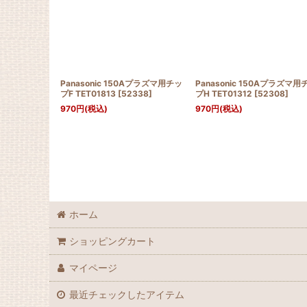
Panasonic 150Aプラズマ用チッ
Panasonic 150Aプラズマ用
プF TET01813
[
52338
]
プH TET01312
[
52308
]
970
円
(税込)
970
円
(税込)
ホーム
ショッピングカート
マイページ
最近チェックしたアイテム