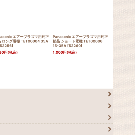
nasonic エアープラズマ用純正
Panasonic エアープラズマ用純正
Panasonic
 ロング電極 TET00004 35A
部品 ショート電極 TET00006
マ用電極 TET
52256
]
15-35A
[
52260
]
メッサPC30
[
58240
]
90
円
(税込)
1,000
円
(税込)
1,027
円
(税込