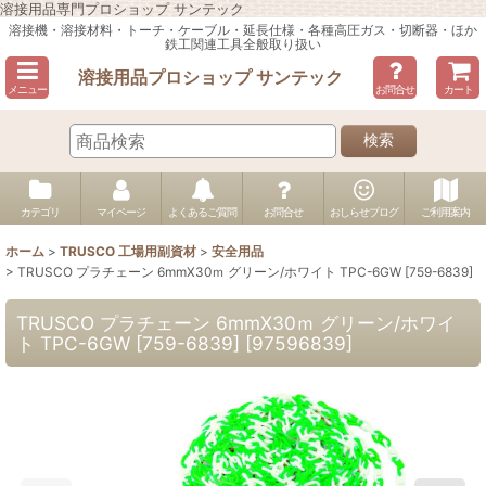
溶接用品専門プロショップ サンテック
溶接機・溶接材料・トーチ・ケーブル・延長仕様・各種高圧ガス・切断器・ほか
鉄工関連工具全般取り扱い
溶接用品プロショップ サンテック
メニュー
お問合せ
カート
検索
カテゴリ
マイページ
よくあるご質問
お問合せ
おしらせブログ
ご利用案内
ホーム
>
TRUSCO 工場用副資材
>
安全用品
>
TRUSCO プラチェーン 6mmX30ｍ グリーン/ホワイト TPC-6GW [759-6839]
TRUSCO プラチェーン 6mmX30ｍ グリーン/ホワイ
ト TPC-6GW [759-6839]
[
97596839
]