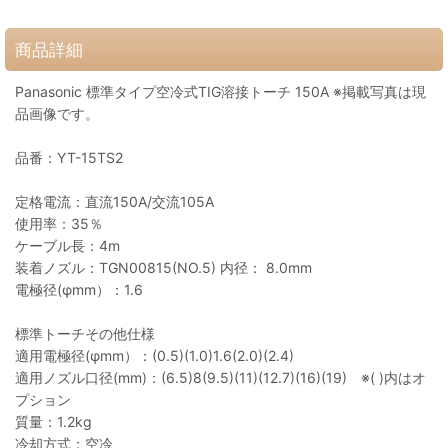
商品詳細
Panasonic 標準タイプ空冷式TIG溶接トーチ 150A ※掲載写真は現
品画像です。
品番：YT-15TS2
定格電流：直流150A/交流105A
使用率：35％
ケーブル長：4m
装着ノズル：TGN00815(NO.5) 内径： 8.0mm
電極径(φmm）：1.6
標準トーチその他仕様
適用電極径(φmm）：(0.5)(1.0)1.6(2.0)(2.4)
適用ノズル口径(mm)：(6.5)8(9.5)(11)(12.7)(16)(19) ※( )内はオ
プション
質量：1.2kg
冷却方式：空冷