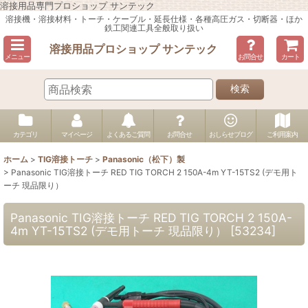
溶接用品専門プロショップ サンテック
溶接機・溶接材料・トーチ・ケーブル・延長仕様・各種高圧ガス・切断器・ほか
鉄工関連工具全般取り扱い
溶接用品プロショップ サンテック
メニュー
お問合せ
カート
検索
カテゴリ
マイページ
よくあるご質問
お問合せ
おしらせブログ
ご利用案内
ホーム
>
TIG溶接トーチ
>
Panasonic（松下）製
>
Panasonic TIG溶接トーチ RED TIG TORCH 2 150A-4m YT-15TS2 (デモ用ト
ーチ 現品限り）
Panasonic TIG溶接トーチ RED TIG TORCH 2 150A-
4m YT-15TS2 (デモ用トーチ 現品限り）
[
53234
]