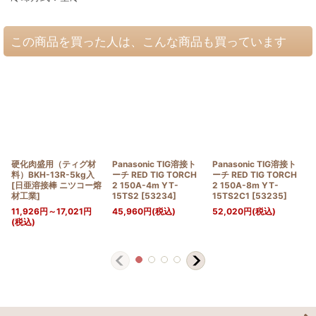
この商品を買った人は、こんな商品も買っています
硬化肉盛用（ティグ材
Panasonic TIG溶接ト
Panasonic TIG溶接ト
料）BKH-13R-5kg入
ーチ RED TIG TORCH
ーチ RED TIG TORCH
[
日亜溶接棒 ニツコー熔
2 150A-4m YT-
2 150A-8m YT-
材工業
]
15TS2
[
53234
]
15TS2C1
[
53235
]
11,926
円
～17,021
円
45,960
円
(税込)
52,020
円
(税込)
(税込)