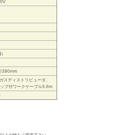
0V
鋼）
H)390mm
、ガスディストリビュータ、
ップ付ワークケーブル5.6m
円
W以上の物をご用意下さい。