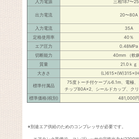
入力電源
三相187〜25
出力電流
20〜80A
入力電流
35A
定格使用率
40％
エア圧力
0.48MPa
切断能力
40mm （軟
質量
21.0ｋｇ
大きさ
(L)615×(W)315×(
75度トーチ付ケーブル6.1m、電極
標準付属品
チップ80A×2、シールドカップ、クリ
標準価格(税別)
481,000
※別途エア供給のためのコンプレッサが必要です。
エアタンク装備で、コンプレッサの定格出力が2200