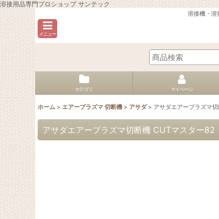
溶接用品専門プロショップ サンテック
溶接機・溶
メニュー
カテゴリ
マイページ
ホーム
>
エアープラズマ 切断機
>
アサダ
>
アサダエアープラズマ切断
アサダエアープラズマ切断機 CUTマスター82