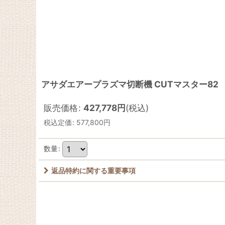
アサダエアープラズマ切断機 CUTマスター82
販売価格
:
427,778
円
(税込)
税込定価
:
577,800
円
数量
:
返品特約に関する重要事項