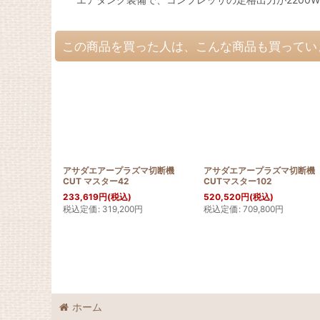
この商品を買った人は、こんな商品も買ってい
アサダエアープラズマ切断機
アサダエアープラズマ切断機
CUT マスター42
CUTマスター102
233,619
円
(税込)
520,520
円
(税込)
税込定価
:
319,200
円
税込定価
:
709,800
円
ホーム