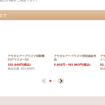
ます
アサダエアープラズマ切断機
アサダエアープラズマ用別途販売
ア
CUTマスター52
品
イ
332,640
円
(税込)
5,602
円
～162,963
円
(税込)
52,
税込定価
:
453,600
円
税