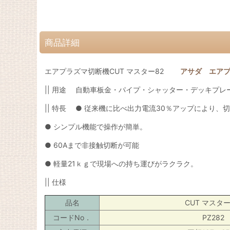
商品詳細
エアプラズマ切断機CUT マスター82
アサダ エアプ
|| 用途 自動車板金・パイプ・シャッター・デッキプ
|| 特長 ● 従来機に比べ出力電流30％アップにより、
● シンプル機能で操作が簡単。
● 60Aまで非接触切断が可能
● 軽量21ｋｇで現場への持ち運びがラクラク。
|| 仕様
品名
CUT マスター
コードNo．
PZ282