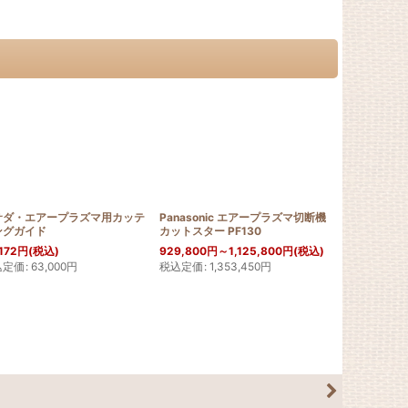
サダ・エアープラズマ用カッテ
Panasonic エアープラズマ切断機
ダイヘン コ
ングガイド
カットスター PF130
プラズマ切断機
[
402192
]
172
円
(税込)
929,800
円
～1,125,800
円
(税込)
691,270
円
(
込定価
:
63,000
円
税込定価
:
1,353,450
円
税込定価
:
530