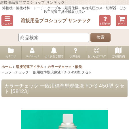
溶接用品専門プロショップ サンテック
溶接機・溶接材料・トーチ・ケーブル・延長仕様・各種高圧ガス・切断器・ほか
鉄工関連工具全般取り扱い
溶接用品プロショップ サンテック
メニュー
お問合せ
カート
検索
カテゴリ
マイページ
よくあるご質問
お問合せ
おしらせブログ
ご利用案内
ホーム
>
溶接関連アイテム
>
カラーチェック・酸洗
>
カラーチェック 一般用標準型現像液 FD-S 450型 タセト
カラーチェック 一般用標準型現像液 FD-S 450型 タセ
ト
[
58123
]