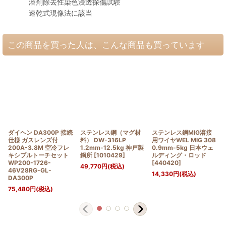
溶剤除去性染色浸透探傷試験
速乾式現像法に該当
この商品を買った人は、こんな商品も買っています
ダイヘン DA300P 接続
ステンレス鋼（マグ材
ステンレス鋼MIG溶接
仕様 ガスレンズ付
料） DW-316LP
用ワイヤWEL MIG 308
200A-3.8M 空冷フレ
1.2mm-12.5kg 神戸製
0.9mm-5kg 日本ウェ
キシブルトーチセット
鋼所
[
1010429
]
ルディング・ロッド
WP200-1726-
[
440420
]
49,770
円
(税込)
46V28RG-GL-
14,330
円
(税込)
DA300P
75,480
円
(税込)