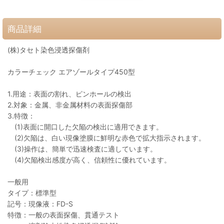
商品詳細
(株)タセト染色浸透探傷剤
カラーチェック エアゾールタイプ450型
1.用途：表面の割れ、ピンホールの検出
2.対象：金属、非金属材料の表面探傷部
3.特徴：
(1)表面に開口した欠陥の検出に適用できます。
(2)欠陥は、白い現像塗膜に鮮明な赤色で拡大指示されます。
(3)操作は、簡単で迅速検査に適しています。
(4)欠陥検出感度が高く、信頼性に優れています。
一般用
タイプ：標準型
記号：現像液：FD-S
特徴：一般の表面探傷、貫通テスト