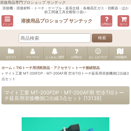
溶接用品専門プロショップ サンテック
溶接機・溶接材料・トーチ・ケーブル・延長仕様・各種高圧ガス・切断器・ほか
鉄工関連工具全般取り扱い
溶接用品プロショップ サンテック
メニュー
お問合せ
カート
検索
カテゴリ
マイページ
よくあるご質問
お問合せ
おしらせブログ
ご利用案内
ホーム
>
TIGトーチ用消耗部品・アクセサリ
>
トーチ接続部品
>
マイト工業 MT-200FDP・MT-200AF用 空冷TIGトーチ延長用溶接機側口出線3
点セット
マイト工業 MT-200FDP・MT-200AF用 空冷TIGトー
チ延長用溶接機側口出線3点セット
[
13139
]