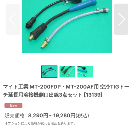
マイト工業 MT-200FDP・MT-200AF用 空冷TIGトー
チ延長用溶接機側口出線3点セット
[
13139
]
販売価格
:
8,290
円
～19,280
円
(税込)
オプションにより価格が変わる場合もあります。