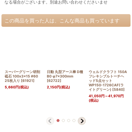
なる場合がございます。別途お問い合わせくださいませ
この商品を買った人は、こんな商品も買っています
スーパーグリーン研削
日動 丸型アース棒 D種
ウェルドクラフト 150A
砥石 100x3x15 #60
B0 φ7×300mm
フレキシブルトーチヘ
25枚入り
[
61921
]
[
62722
]
ッド5点セット
WP150-1726CAF(ラ
5,660
円
(税込)
2,150
円
(税込)
イトグリーン)
[
5840
]
41,050
円
～41,970
円
(税込)