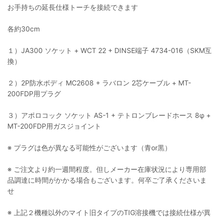
お手持ちの延長仕様トーチを接続できます
各約30cm
１）JA300 ソケット + WCT 22 + DINSE端子 4734-016（SKM互
換）
２）2P防水ボディ MC2608 + ラバロン 2芯ケーブル + MT-
200FDP用プラグ
３）アポロコック ソケット AS-1 + テトロンブレードホース 8φ +
MT-200FDP用ガスジョイント
※ プラグは色が異なる可能性がございます（青or黒）
※ ご注文より約一週間程度。但しメーカー在庫状況により専用部
品調達に時間がかかる場合もございます。何卒ご了承くださいま
せ
※ 上記２機種以外のマイト旧タイプのTIG溶接機では接続仕様が異