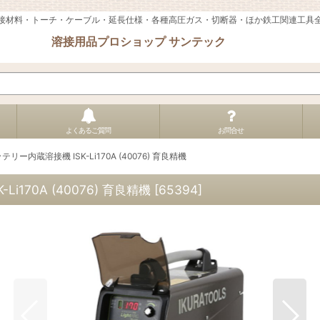
接材料・トーチ・ケーブル・延長仕様・各種高圧ガス・切断器・ほか鉄工関連工具
溶接用品プロショップ サンテック
よくあるご質問
お問合せ
ー内蔵溶接機 ISK-Li170A (40076) 育良精機
170A (40076) 育良精機
[
65394
]