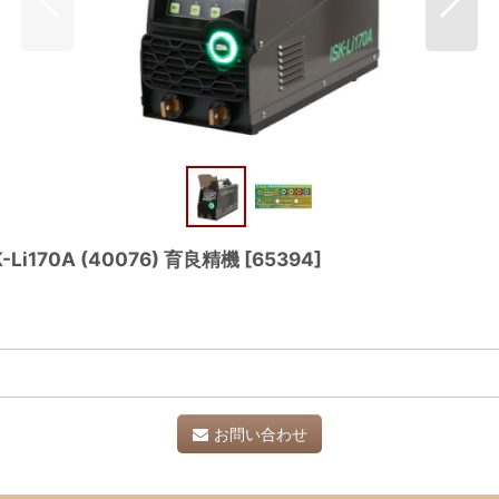
170A (40076) 育良精機
[
65394
]
お問い合わせ