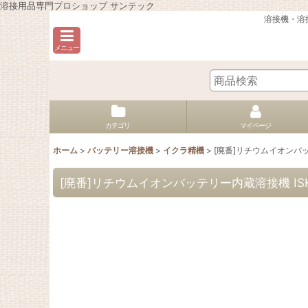
溶接用品専門プロショップ サンテック
溶接機・溶
メニュー
カテゴリ
マイページ
ホーム
>
バッテリー溶接機
>
イクラ精機
>
[廃番]リチウムイオンバッテリ
[廃番]リチウムイオンバッテリー内蔵溶接機 ISK-Li