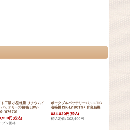
。
イト工業 小型軽量 リチウムイ
ポータブルバッテリーパルスTIG
バッテリーリ
バッテリー溶接機 LBW-
溶接機 ISK-Li180TN+ 育良精機
LIB1840 5
0G
[
67670
]
684,820
円
(税込)
39,577
円
(税
9,990
円
(税込)
税込定価
:
302,400
円
ープン価格