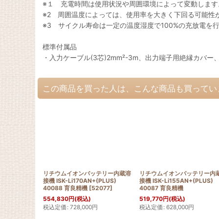
※１ 充電時間は使用状況や周囲環境によって変動します
※2 周囲温度によっては、使用率を大きく下回る可能性
※3 サイクル寿命は一定の温度湿度で100%の充放電
標準付属品
・入力ケーブル(3芯)2mm²-3m、出力端子用絶縁カバ
この商品を買った人は、こんな商品も買ってい
リチウムイオンバッテリー内蔵溶
リチウムイオンバッテリー内
接機 ISK-Li170AN+(PLUS)
接機 ISK-Li155AN+(PLUS)
40088 育良精機
[
52077
]
40087 育良精機
554,830
円
(税込)
519,770
円
(税込)
税込定価
:
728,000
円
税込定価
:
628,000
円