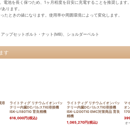
。電池を長く保つため、1ヶ月程度を目安に充電することを推奨します
があります。
を行ったときの値になります。使用率や周囲環境によって変化します。
ー、アップセットボルト・ナット(M8)、ショルダーベルト
ます
蔵溶
ライトティグ リチウムイオンバッ
ライトティグ リチウムイオンバッ
マ
テリー内臓DCパルスTIG溶接機
テリー内臓DCパルスTIG溶接機
オン
ISK-Li180TIG 育良精機
ISK-Li200TIG EMC対策商品 育良
17
精機
616,000
円
(税込)
39
1,065,270
円
(税込)
オ