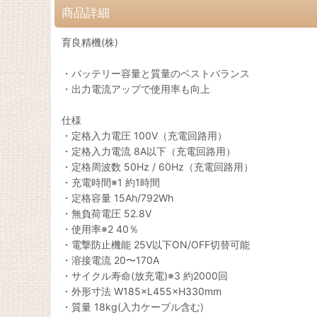
商品詳細
育良精機(株)
・バッテリー容量と質量のベストバランス
・出力電流アップで使用率も向上
仕様
・定格入力電圧 100V（充電回路用）
・定格入力電流 8A以下（充電回路用）
・定格周波数 50Hz / 60Hz（充電回路用）
・充電時間※1 約1時間
・定格容量 15Ah/792Wh
・無負荷電圧 52.8V
・使用率※2 40％
・電撃防止機能 25V以下ON/OFF切替可能
・溶接電流 20〜170A
・サイクル寿命(放充電)※3 約2000回
・外形寸法 W185×L455×H330mm
・質量 18kg(入力ケーブル含む)