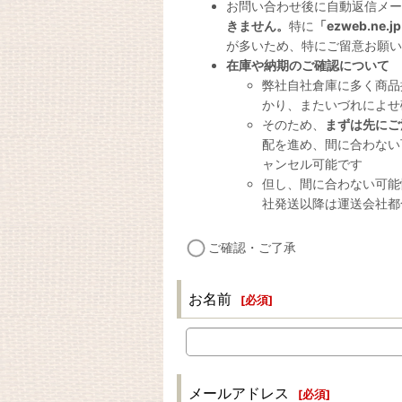
お問い合わせ後に自動返信メー
きません。
特に
「ezweb.n
が多いため、特にご留意お願い
在庫や納期のご確認について
弊社自社倉庫に多く商品
かり、またいづれによせ
そのため、
まずは先にご
配を進め、間に合わない
ャンセル可能です
但し、間に合わない可能
社発送以降は運送会社都
ご確認・ご了承
お名前
[
必須
]
メールアドレス
[
必須
]