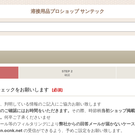
溶接用品プロショップ サンテック
STEP 2
確認
チェックをお願いします
[
必須
]
、判明している情報のご記入にご協力お願い致します
のご確認にはお時間をいただきます。
その際、時節柄
当初ショップ掲載
。
何卒ご了承くださいませ
ール等のフィルタリングにより
弊社からの回答メールが届かないケース
n.ocnk.net
の受信ができるよう、予めご設定をお願い致します。